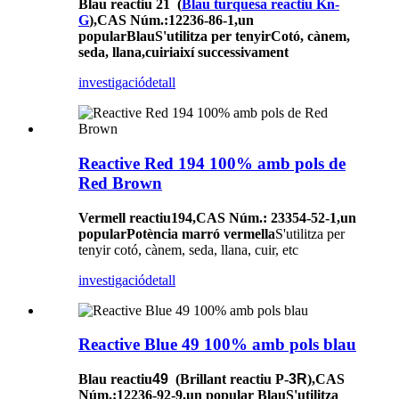
Blau reactiu 2
1
(
Blau turquesa reactiu Kn-
G
)
,
CAS Núm.
:12236-86-1,
un
popular
Blau
S'utilitza per tenyir
Cotó, cànem,
seda, llana
,
cuir
i
així successivament
investigació
detall
Reactive Red 194 100% amb pols de
Red Brown
Vermell reactiu
194
,
CAS Núm.
: 23354
-
52
-
1
,
un
popular
Potència marró vermella
S'utilitza per
tenyir cotó, cànem, seda, llana, cuir, etc
investigació
detall
Reactive Blue 49 100% amb pols blau
Blau reactiu
49
(Brillant reactiu P-
3R
)
,
CAS
Núm.
:12236-92-9,
un popular
Blau
S'utilitza