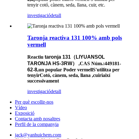
tenyir cotó, cànem, seda, llana, cuir, etc.
investigació
detall
Taronja reactiva 131 100% amb pols
vermell
Reactiu
taronja
131
（
LIYUANSOL
TARONJA HS-3RW
）
,
CAS Núm.
:449181
-
62
-
8
,
un popular
Poder vermell
S'utilitza per
tenyir
Cotó, cànem, seda, llana
,cuir
i
així
successivament
investigació
detall
Per què escollir-nos
Vídeo
Exposició
Contacta amb nosaltres
Perfil de la companyia
jack@yanhuichem.com