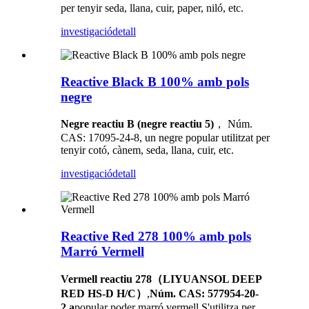
per tenyir seda, llana, cuir, paper, niló, etc.
investigació
detall
Reactive Black B 100% amb pols
negre
Negre reactiu B (negre reactiu 5)
， Núm.
CAS: 17095-24-8, un negre popular utilitzat per
tenyir cotó, cànem, seda, llana, cuir, etc.
investigació
detall
Reactive Red 278 100% amb pols
Marró Vermell
Vermell reactiu 278（LIYUANSOL DEEP
RED HS-D H/C）
,
Núm. CAS: 577954-20-
2,a
popular poder marró vermell S'utilitza per