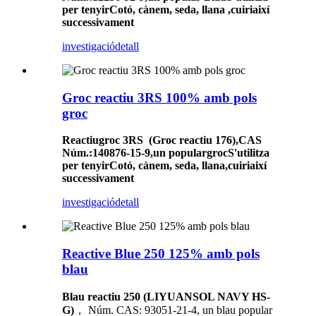
per tenyir
Cotó, cànem, seda, llana
,
cuir
i
així
successivament
investigació
detall
Groc reactiu 3RS 100% amb pols
groc
Reactiu
groc
3RS
(Groc reactiu 176)
,
CAS
Núm.
:140876-15-9,
un popular
groc
S'utilitza
per tenyir
Cotó, cànem, seda, llana
,
cuir
i
així
successivament
investigació
detall
Reactive Blue 250 125% amb pols
blau
Blau reactiu 250 (LIYUANSOL NAVY HS-
G)
， Núm. CAS: 93051-21-4, un blau popular