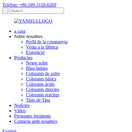
Telèfon: +86-189-3118-6269
a casa
Sobre nosaltres
Perfil de la companyia
Visita a la fàbrica
Exposició
Productes
Negre sofre
Blau índigo
Colorants de sofre
Colorants bàsics
Colorants àcids
Colorants directes
Colorants reactius
Tints de Tina
Notícies
Vídeo
Preguntes freqüents
Contacta amb nosaltres
English