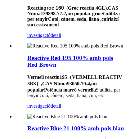
Reactiu
groc
160
(Groc reactiu 4GL)
,
CAS
Núm.
:129898-77-7,
un popular
groc
S'utilitza
per tenyir
Cotó, cànem, seda, llana
,
cuir
i
així
successivament
investigació
detall
Reactive Red 195 100% amb pols
Red Brown
Vermell reactiu
195（VERMELL REACTIV
3BS）
,
CAS Núm.
:93050
-
79
-
4
,
un
popular
Potència marró vermella
S'utilitza per
tenyir cotó, cànem, seda, llana, cuir, etc
investigació
detall
Reactive Blue 21 100% amb pols blau