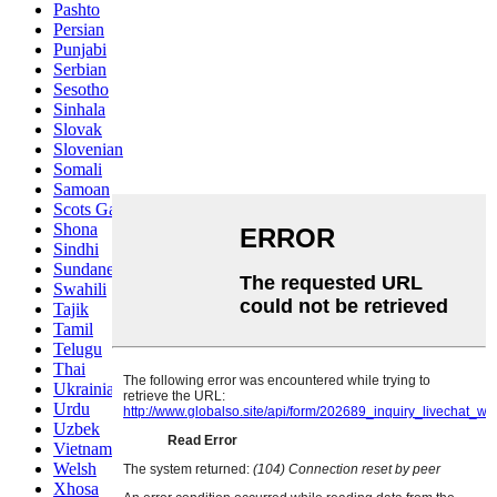
Pashto
Persian
Punjabi
Serbian
Sesotho
Sinhala
Slovak
Slovenian
Somali
Samoan
Scots Gaelic
Shona
Sindhi
Sundanese
Swahili
Tajik
Tamil
Telugu
Thai
Ukrainian
Urdu
Uzbek
Vietnamese
Welsh
Xhosa