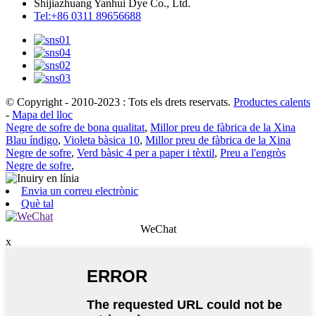
Shijiazhuang Yanhui Dye Co., Ltd.
Tel:+86 0311 89656688
© Copyright - 2010-2023 : Tots els drets reservats.
Productes calents
-
Mapa del lloc
Negre de sofre de bona qualitat
,
Millor preu de fàbrica de la Xina
Blau índigo
,
Violeta bàsica 10
,
Millor preu de fàbrica de la Xina
Negre de sofre
,
Verd bàsic 4 per a paper i tèxtil
,
Preu a l'engròs
Negre de sofre
,
Envia un correu electrònic
Què tal
WeChat
x